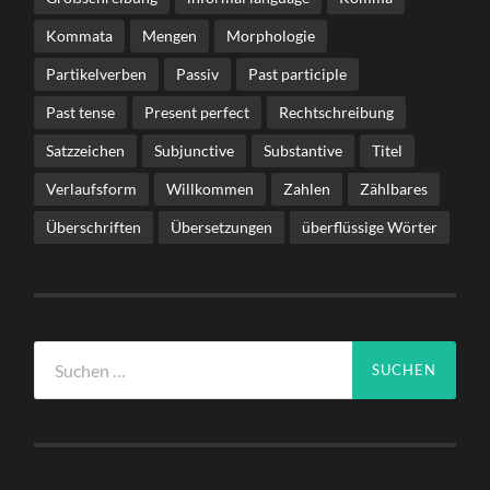
Kommata
Mengen
Morphologie
Partikelverben
Passiv
Past participle
Past tense
Present perfect
Rechtschreibung
Satzzeichen
Subjunctive
Substantive
Titel
Verlaufsform
Willkommen
Zahlen
Zählbares
Überschriften
Übersetzungen
überflüssige Wörter
Suche
nach: