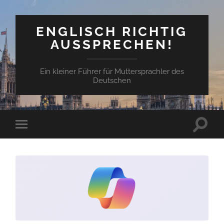
ENGLISCH RICHTIG
AUSSPRECHEN!
Ein kleiner Führer für Muttersprachler des
Deutschen
Suchfe
Mobile-
ein-/a
Menü
ein-/ausblenden