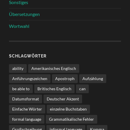
Sonstiges
Übersetzungen
Wortwahl
SCHLAGWÖRTER
ability
Amerikanisches Englisch
Anführungszeichen
Apostroph
Aufzählung
be able to
Britisches Englisch
can
Datumsformat
Deutscher Akzent
Einfache Wörter
einzelne Buchstaben
formal language
Grammatikalische Fehler
Großschreibung
informal language
Komma