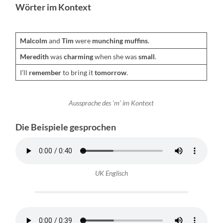
Wörter im Kontext
Mal­colm
and
Tim
were
munch­ing muffins
.
Mered­ith
was
charm­ing
when she was
small
.
I’ll
remem­ber
to bring it
tomor­row
.
Aussprache des ‘m’ im Kon­text
Die Beispiele gesprochen
UK Englisch