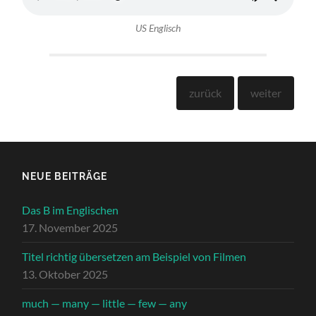
US Englisch
zurück
weit­er
NEUE BEITRÄGE
Das B im Englischen
17. November 2025
Titel richtig übersetzen am Beispiel von Filmen
13. Oktober 2025
much — many — little — few — any