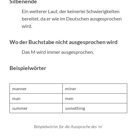
Silbenende
Ein weit­er­er Laut, der kein­er­lei Schwierigkeit­en
bere­it­et, da er wie im Deutschen aus­ge­sprochen
wird.
Wo der Buchstabe nicht ausgesprochen wird
Das M wird immer aus­ge­sprochen.
Beispielwörter
man­ner
min­er
man
men
sum­mer
some­thing
Beispiel­wörter für die Aussprache des ‘m’