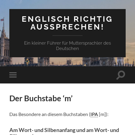
ENGLISCH RICHTIG
AUSSPRECHEN!
Ein kleiner Führer für Muttersprachler des
Deutschen
Suchfe
Mobile-
ein-/a
Menü
ein-/ausblenden
Der Buchstabe ‘m’
Das Beson­dere an diesem Buch­staben (
IPA
[m]):
Am Wort- und Silbenanfang und am Wort- und