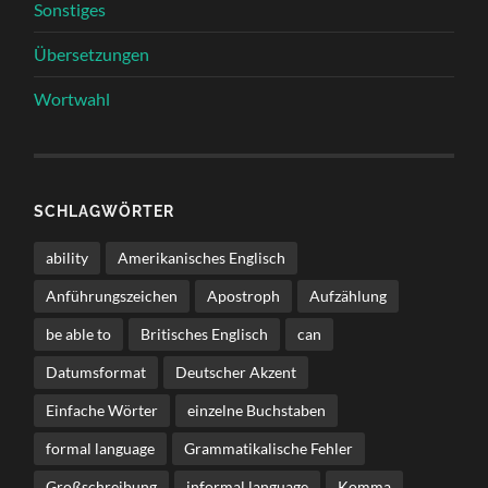
Sonstiges
Übersetzungen
Wortwahl
SCHLAGWÖRTER
ability
Amerikanisches Englisch
Anführungszeichen
Apostroph
Aufzählung
be able to
Britisches Englisch
can
Datumsformat
Deutscher Akzent
Einfache Wörter
einzelne Buchstaben
formal language
Grammatikalische Fehler
Großschreibung
informal language
Komma