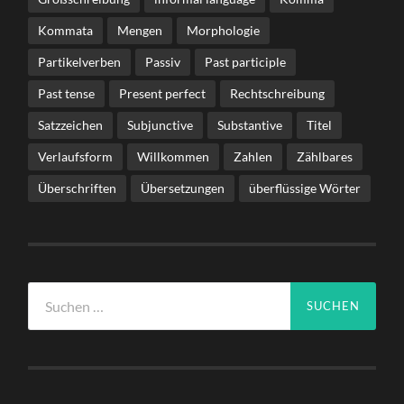
Kommata
Mengen
Morphologie
Partikelverben
Passiv
Past participle
Past tense
Present perfect
Rechtschreibung
Satzzeichen
Subjunctive
Substantive
Titel
Verlaufsform
Willkommen
Zahlen
Zählbares
Überschriften
Übersetzungen
überflüssige Wörter
Suche
nach: