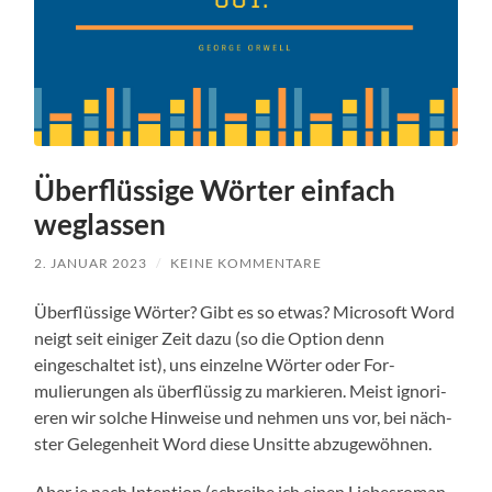
Überflüssige Wörter einfach
weglassen
2. JANUAR 2023
/
KEINE KOMMENTARE
Über­flüs­sige Wörter? Gibt es so etwas? Microsoft Word
neigt seit einiger Zeit dazu (so die Option denn
eingeschal­tet ist), uns einzelne Wörter oder For­
mulierun­gen als über­flüs­sig zu markieren. Meist ignori­
eren wir solche Hin­weise und nehmen uns vor, bei näch­
ster Gele­gen­heit Word diese Unsitte abzugewöh­nen.
Aber je nach Inten­tion (schreibe ich einen Liebesro­man