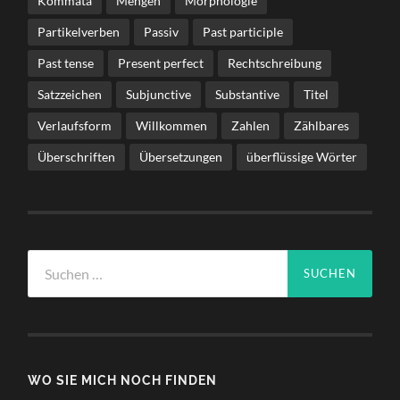
Kommata
Mengen
Morphologie
Partikelverben
Passiv
Past participle
Past tense
Present perfect
Rechtschreibung
Satzzeichen
Subjunctive
Substantive
Titel
Verlaufsform
Willkommen
Zahlen
Zählbares
Überschriften
Übersetzungen
überflüssige Wörter
Suche
nach:
WO SIE MICH NOCH FINDEN