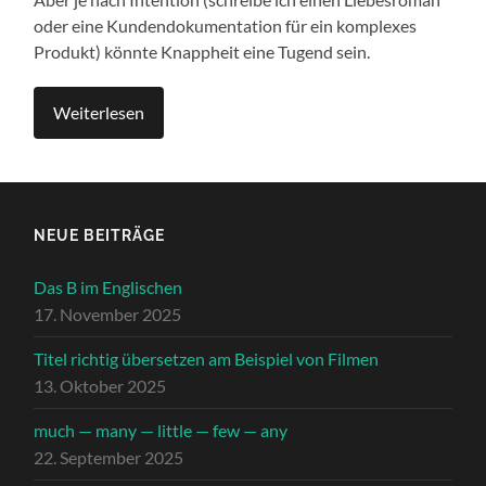
oder eine Kun­den­doku­men­ta­tion für ein kom­plex­es
Pro­dukt) kön­nte Knap­pheit eine Tugend sein.
Weit­er­lesen
NEUE BEITRÄGE
Das B im Englischen
17. November 2025
Titel richtig übersetzen am Beispiel von Filmen
13. Oktober 2025
much — many — little — few — any
22. September 2025