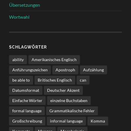
Übersetzungen
Wortwahl
SCHLAGWÖRTER
ability
Amerikanisches Englisch
Anführungszeichen
Apostroph
Aufzählung
be able to
Britisches Englisch
can
Datumsformat
Deutscher Akzent
Einfache Wörter
einzelne Buchstaben
formal language
Grammatikalische Fehler
Großschreibung
informal language
Komma