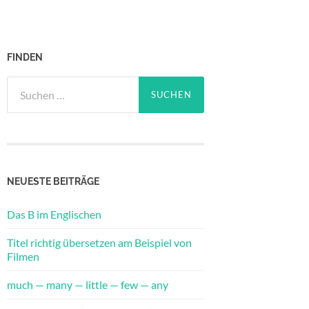
FINDEN
Suche
nach:
NEUESTE BEITRÄGE
Das B im Englischen
Titel richtig übersetzen am Beispiel von
Filmen
much — many — little — few — any