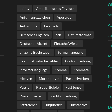
O
ability
Amerikanisches Englisch
S
Anführungszeichen
Apostroph
A
Aufzählung
be able to
Britisches Englisch
can
Datumsformat
Ju
Deutscher Akzent
Einfache Wörter
Ju
einzelne Buchstaben
formal language
M
Grammatikalische Fehler
Großschreibung
Ap
informal language
Komma
Kommata
M
Mengen
Morphologie
Partikelverben
Fe
Passiv
Past participle
Past tense
Present perfect
Rechtschreibung
Ja
Satzzeichen
Subjunctive
Substantive
D