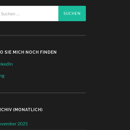
che
ch:
O SIE MICH NOCH FINDEN
nkedIn
ng
RCHIV (MONATLICH)
ovember 2025