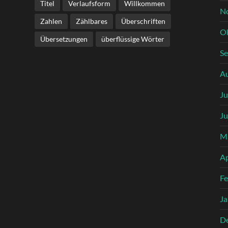
Titel
Verlaufsform
Willkommen
N
Zahlen
Zählbares
Überschriften
O
Übersetzungen
überflüssige Wörter
S
A
Ju
Ju
M
Ap
Fe
Ja
D