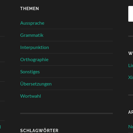
THEMEN
Su
na
Aussprache
Grammatik
Interpunktion
W
Orthographie
Li
Sonstiges
Xi
Übersetzungen
Wortwahl
A
N
l
SCHLAGWÖRTER