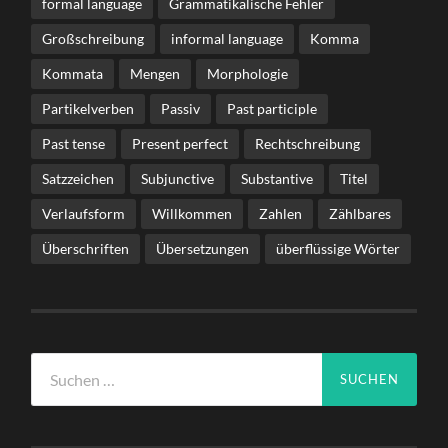
formal language
Grammatikalische Fehler
Großschreibung
informal language
Komma
Kommata
Mengen
Morphologie
Partikelverben
Passiv
Past participle
Past tense
Present perfect
Rechtschreibung
Satzzeichen
Subjunctive
Substantive
Titel
Verlaufsform
Willkommen
Zahlen
Zählbares
Überschriften
Übersetzungen
überflüssige Wörter
Suche
nach: