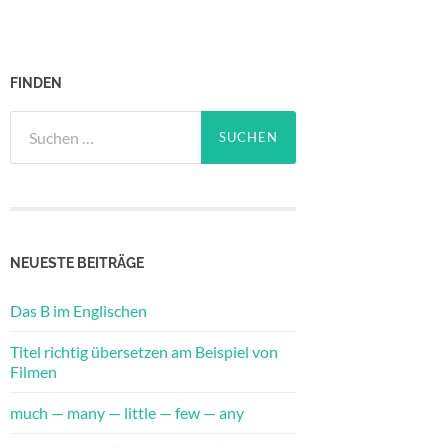
FINDEN
Suche
nach:
NEUESTE BEITRÄGE
Das B im Englischen
Titel richtig übersetzen am Beispiel von
Filmen
much — many — little — few — any