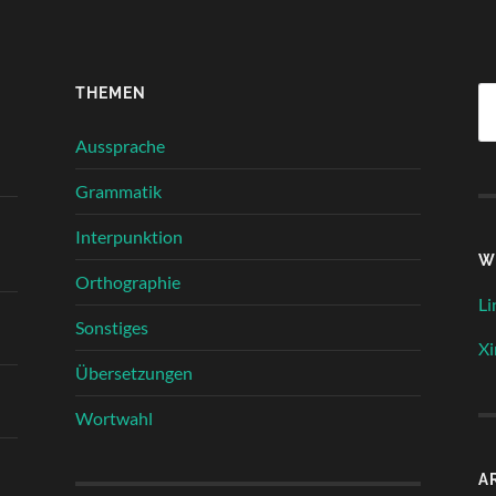
THEMEN
Su
na
Aussprache
Grammatik
Interpunktion
W
Orthographie
Li
Sonstiges
Xi
Übersetzungen
Wortwahl
A