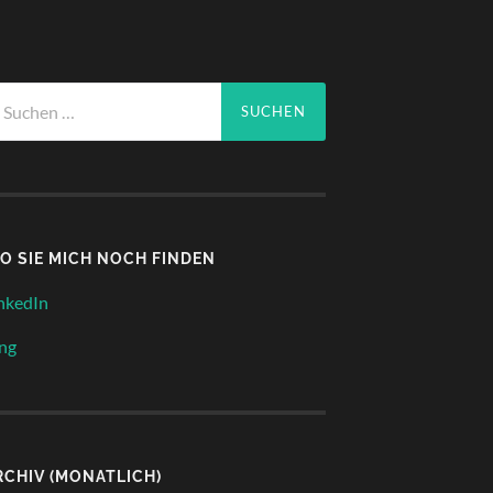
che
ch:
O SIE MICH NOCH FINDEN
nkedIn
ng
RCHIV (MONATLICH)