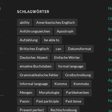
N
l
SCHLAGWÖRTER
O
ability
Amerikanisches Englisch
S
Anführungszeichen
Apostroph
A
Aufzählung
be able to
Britisches Englisch
can
Datumsformat
Ju
Deutscher Akzent
Einfache Wörter
Ju
einzelne Buchstaben
formal language
M
Grammatikalische Fehler
Großschreibung
Ap
informal language
Komma
Kommata
M
Mengen
Morphologie
Partikelverben
Fe
Passiv
Past participle
Past tense
Present perfect
Rechtschreibung
Ja