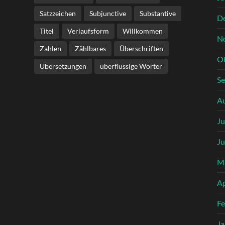
Satzzeichen
Subjunctive
Substantive
D
Titel
Verlaufsform
Willkommen
N
Zahlen
Zählbares
Überschriften
O
Übersetzungen
überflüssige Wörter
S
A
Ju
Ju
M
Ap
Fe
Ja