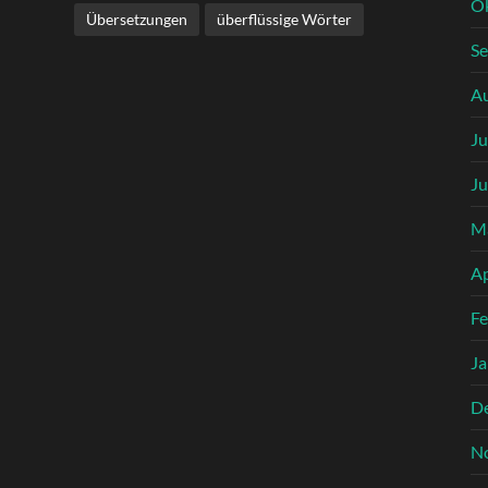
O
Übersetzungen
überflüssige Wörter
S
A
Ju
Ju
M
Ap
Fe
Ja
D
N