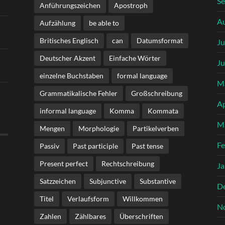
S
Anführungszeichen
Apostroph
A
Aufzählung
be able to
Britisches Englisch
can
Datumsformat
Ju
Deutscher Akzent
Einfache Wörter
Ju
einzelne Buchstaben
formal language
M
Grammatikalische Fehler
Großschreibung
Ap
informal language
Komma
Kommata
M
Mengen
Morphologie
Partikelverben
Fe
Passiv
Past participle
Past tense
Present perfect
Rechtschreibung
Ja
Satzzeichen
Subjunctive
Substantive
D
Titel
Verlaufsform
Willkommen
N
Zahlen
Zählbares
Überschriften