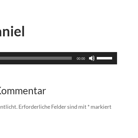
niel
Pfeiltasten
00:00
Hoch/Runter
benutzen,
um
die
 Kommentar
Lautstärke
zu
regeln.
ntlicht.
Erforderliche Felder sind mit
*
markiert