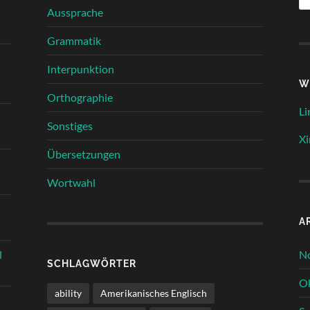
Aussprache
Grammatik
Interpunktion
W
Orthographie
Li
Sonstiges
Xi
Übersetzungen
Wortwahl
A
N
l
SCHLAGWÖRTER
O
ability
Amerikanisches Englisch