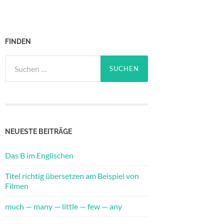
FINDEN
Suche
nach:
NEUESTE BEITRÄGE
Das B im Englischen
Titel richtig übersetzen am Beispiel von
Filmen
much — many — little — few — any