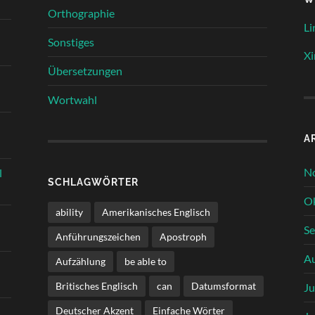
Orthographie
Li
Sonstiges
Xi
Übersetzungen
Wortwahl
A
N
l
SCHLAGWÖRTER
O
ability
Amerikanisches Englisch
S
Anführungszeichen
Apostroph
A
Aufzählung
be able to
Britisches Englisch
can
Datumsformat
Ju
Deutscher Akzent
Einfache Wörter