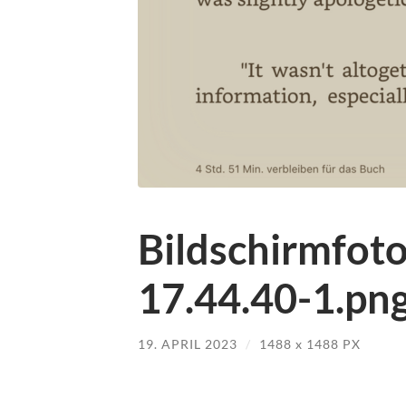
Bildschirmfot
17.44.40-1.pn
19. APRIL 2023
/
1488
x
1488 PX