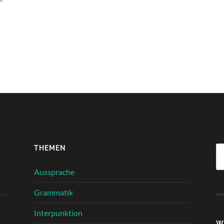
THEMEN
Su
na
Aussprache
Grammatik
Interpunktion
W