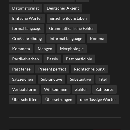
Datumsformat
Deutscher Akzent
Einfache Wörter
einzelne Buchstaben
formal language
Grammatikalische Fehler
Großschreibung
informal language
Komma
Kommata
Mengen
Morphologie
Partikelverben
Passiv
Past participle
Past tense
Present perfect
Rechtschreibung
Satzzeichen
Subjunctive
Substantive
Titel
Verlaufsform
Willkommen
Zahlen
Zählbares
Überschriften
Übersetzungen
überflüssige Wörter