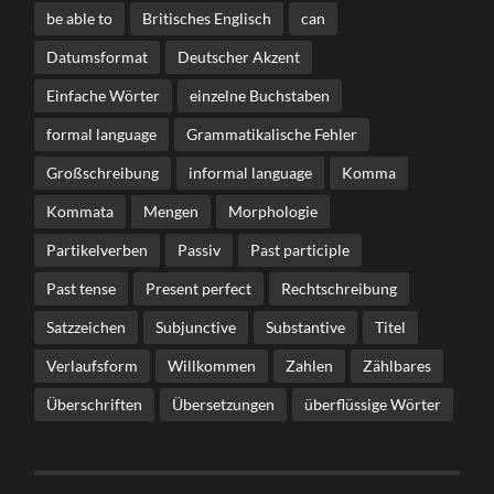
be able to
Britisches Englisch
can
Datumsformat
Deutscher Akzent
Einfache Wörter
einzelne Buchstaben
formal language
Grammatikalische Fehler
Großschreibung
informal language
Komma
Kommata
Mengen
Morphologie
Partikelverben
Passiv
Past participle
Past tense
Present perfect
Rechtschreibung
Satzzeichen
Subjunctive
Substantive
Titel
Verlaufsform
Willkommen
Zahlen
Zählbares
Überschriften
Übersetzungen
überflüssige Wörter