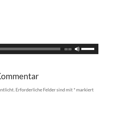
Pfeiltasten
00:00
Hoch/Runter
benutzen,
um
die
 Kommentar
Lautstärke
zu
regeln.
ntlicht.
Erforderliche Felder sind mit
*
markiert