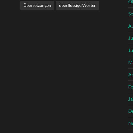
O
Übersetzungen
überflüssige Wörter
S
A
Ju
Ju
M
Ap
Fe
Ja
D
N