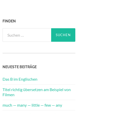
FINDEN
Suche
nach:
NEUESTE BEITRÄGE
Das B im Englischen
Titel richtig übersetzen am Beispiel von
Filmen
much — many — little — few — any