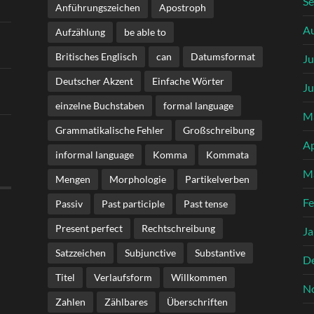
S
Anführungszeichen
Apostroph
A
Aufzählung
be able to
Britisches Englisch
can
Datumsformat
Ju
Deutscher Akzent
Einfache Wörter
Ju
einzelne Buchstaben
formal language
M
Grammatikalische Fehler
Großschreibung
Ap
informal language
Komma
Kommata
M
Mengen
Morphologie
Partikelverben
Fe
Passiv
Past participle
Past tense
Present perfect
Rechtschreibung
Ja
Satzzeichen
Subjunctive
Substantive
D
Titel
Verlaufsform
Willkommen
N
Zahlen
Zählbares
Überschriften