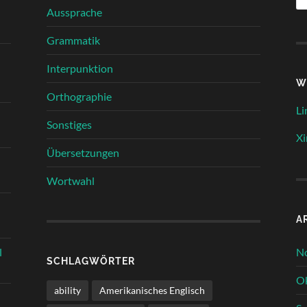
Aussprache
Grammatik
Interpunktion
W
Orthographie
Li
Sonstiges
Xi
Übersetzungen
Wortwahl
A
N
l
SCHLAGWÖRTER
O
ability
Amerikanisches Englisch