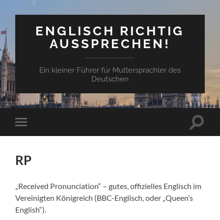
ENGLISCH RICHTIG
AUSSPRECHEN!
Ein kleiner Führer für Muttersprachler des
Deutschen
Suchfe
Mobile-
ein-/a
Menü
ein-/ausblenden
RP
„Received Pro­nun­ci­a­tion“ – gutes, offizielles Englisch im
Vere­inigten Kön­i­gre­ich (BBC-Englisch, oder „Queen’s
Eng­lish“).