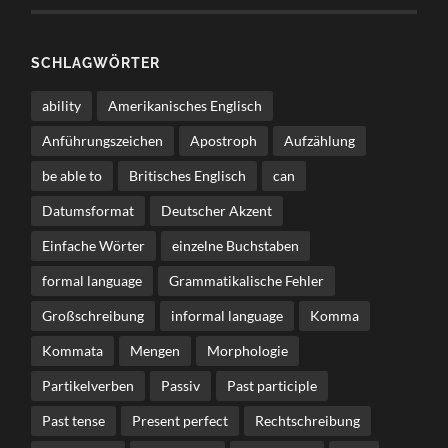
SCHLAGWÖRTER
ability
Amerikanisches Englisch
Anführungszeichen
Apostroph
Aufzählung
be able to
Britisches Englisch
can
Datumsformat
Deutscher Akzent
Einfache Wörter
einzelne Buchstaben
formal language
Grammatikalische Fehler
Großschreibung
informal language
Komma
Kommata
Mengen
Morphologie
Partikelverben
Passiv
Past participle
Past tense
Present perfect
Rechtschreibung